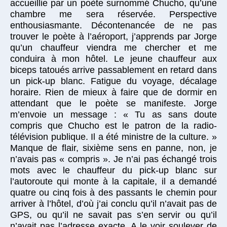
accueillie par un poète surnommé Chucho, qu’une
chambre me sera réservée. Perspective
enthousiasmante. Décontenancée de ne pas
trouver le poète à l’aéroport, j’apprends par Jorge
qu’un chauffeur viendra me chercher et me
conduira à mon hôtel. Le jeune chauffeur aux
biceps tatoués arrive passablement en retard dans
un pick-up blanc. Fatigue du voyage, décalage
horaire. Rien de mieux à faire que de dormir en
attendant que le poète se manifeste. Jorge
m’envoie un message : « Tu as sans doute
compris que Chucho est le patron de la radio-
télévision publique. Il a été ministre de la culture. »
Manque de flair, sixième sens en panne, non, je
n’avais pas « compris ». Je n’ai pas échangé trois
mots avec le chauffeur du pick-up blanc sur
l’autoroute qui monte à la capitale, il a demandé
quatre ou cinq fois à des passants le chemin pour
arriver à l’hôtel, d’où j’ai conclu qu’il n’avait pas de
GPS, ou qu’il ne savait pas s’en servir ou qu’il
n’avait pas l’adresse exacte. A le voir soulever de