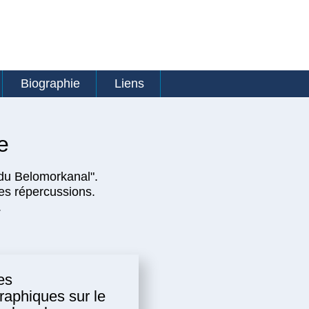
Biographie
Liens
e
 du Belomorkanal".
ses répercussions.
.
es
graphiques sur le