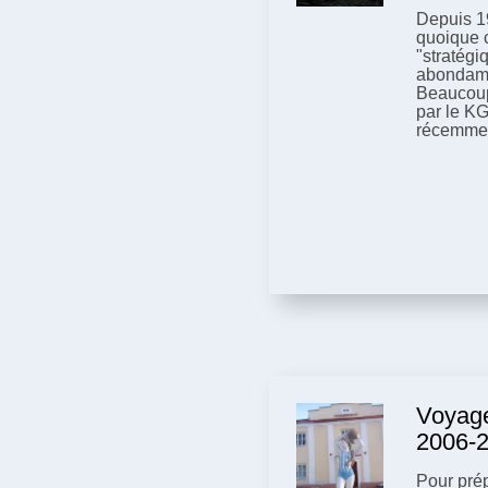
Depuis 1
quoique 
"stratégi
abondamm
Beaucoup
par le KG
récemme
Voyage
2006-
Pour prép