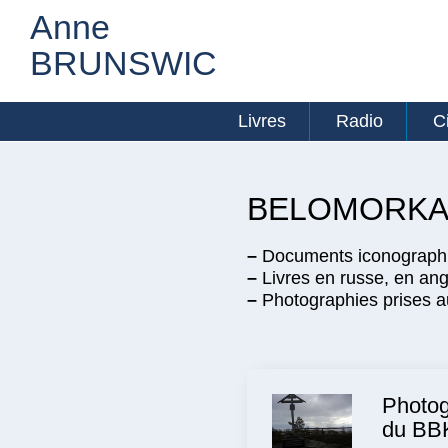
Anne
BRUNSWIC
Livres
Radio
C
BELOMORKANAL
–
Documents iconographiqu
–
Livres en russe, en ang
–
Photographies prises au
Photog
du BB