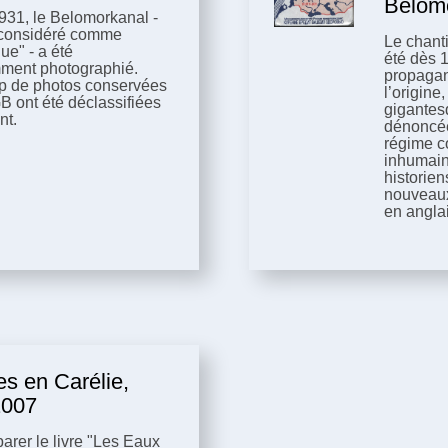
Belom
931, le Belomorkanal -
considéré comme
Le chant
que" - a été
été dès 
ent photographié.
propagan
 de photos conservées
l’origine
B ont été déclassifiées
gigantes
nt.
dénoncée
régime c
inhumain
historien
nouveaux
en angla
s en Carélie,
2007
arer le livre "Les Eaux