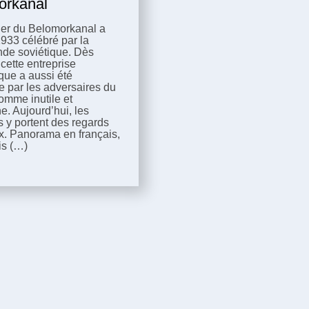
orkanal
ier du Belomorkanal a
1933 célébré par la
de soviétique. Dès
, cette entreprise
que a aussi été
 par les adversaires du
omme inutile et
e. Aujourd’hui, les
s y portent des regards
. Panorama en français,
is (…)