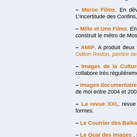
–
Meroe Films
. En dév
L’Incertitude des Confins,
–
Mille et Une Films
. E
construit le métro de Mosc
–
AMIP
. A produit deux
Odilon Redon, peintre de
–
Images de la Cultur
collabore très régulière
–
Images documentaire
de moi entre 2004 et 200
–
La revue XXI,
, revue
formes.
–
Le Courrier des Balk
–
Le Quai des Images
,