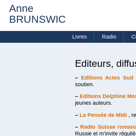
Anne
BRUNSWIC
Livres
Radio
C
Editeurs, diff
–
Editions Actes Sud
soutien.
–
Editions Delphine Mo
jeunes auteurs.
–
La Pensée de Midi
, r
–
Radio Suisse roman
Russie et m’invite régul