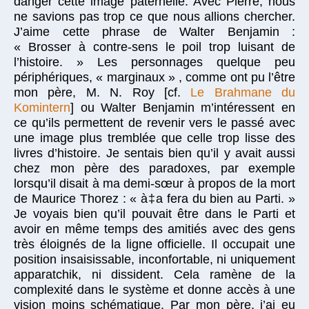
danger cette image paternelle. Avec Pierre, nous
ne savions pas trop ce que nous allions chercher.
J’aime cette phrase de Walter Benjamin :
« Brosser à contre-sens le poil trop luisant de
l’histoire. » Les personnages quelque peu
périphériques, « marginaux » , comme ont pu l’être
mon père, M. N. Roy [cf.
Le Brahmane du
Komintern
] ou Walter Benjamin m’intéressent en
ce qu’ils permettent de revenir vers le passé avec
une image plus tremblée que celle trop lisse des
livres d’histoire. Je sentais bien qu’il y avait aussi
chez mon père des paradoxes, par exemple
lorsqu’il disait à ma demi-sœur à propos de la mort
de Maurice Thorez : « à‡a fera du bien au Parti. »
Je voyais bien qu’il pouvait être dans le Parti et
avoir en même temps des amitiés avec des gens
très éloignés de la ligne officielle. Il occupait une
position insaisissable, inconfortable, ni uniquement
apparatchik, ni dissident. Cela ramène de la
complexité dans le système et donne accès à une
vision moins schématique. Par mon père, j’ai eu