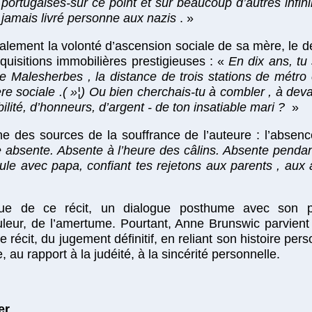
s portugaises-sur ce point et sur beaucoup d’autres infi
t jamais livré personne aux nazis
. »
lement la volonté d’ascension sociale de sa mère, le d
quisitions immobilières prestigieuses : «
En dix ans, tu
 Malesherbes , la distance de trois stations de métro 
ère sociale .( »¦) Ou bien cherchais-tu à combler , à de
ilité, d’honneurs, d’argent - de ton insatiable mari ?
»
e des sources de la souffrance de l’auteure : l’absence 
 absente. Absente à l’heure des câlins. Absente penda
ule avec papa, confiant tes rejetons aux parents , aux 
ogue de ce récit, un dialogue posthume avec son 
leur, de l’amertume. Pourtant, Anne Brunswic parvient à 
 récit, du jugement définitif, en reliant son histoire per
, au rapport à la judéité, à la sincérité personnelle.
er