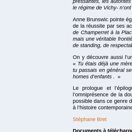
pressantes, les autorité
le régime de Vichy- n’on
Anne Brunswic pointe éga
de la réussite par ses ac
de Champerret à la Place
mais une véritable fronti
de standing, de respectab
On y découvre aussi l’un
«
Tu étais déjà une mère
tu passais en général se
homes d’enfants .
»
Le prologue et l’épil
l’omniprésence de la dou
possible dans ce genre de
à l’histoire contemporaine
Stéphane Bret
Documents à télécharg