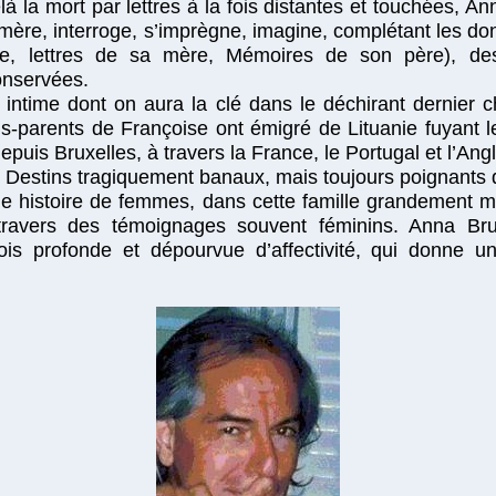
là la mort par lettres à la fois distantes et touchées,
a mère, interroge, s’imprègne, imagine, complétant les do
re, lettres de sa mère, Mémoires de son père), de
onservées.
 intime dont on aura la clé dans le déchirant dernier cha
ds-parents de Françoise ont émigré de Lituanie fuyant l
puis Bruxelles, à travers la France, le Portugal et l’Ang
 Destins tragiquement banaux, mais toujours poignants d
ne histoire de femmes, dans cette famille grandement ma
ravers des témoignages souvent féminins. Anna Bru
 fois profonde et dépourvue d’affectivité, qui donne u