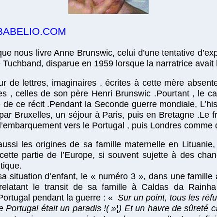
ABELIO.COM
 que nous livre Anne Brunswic, celui d’une tentative d’exp
Tuchband, disparue en 1959 lorsque la narratrice avait 
our de lettres, imaginaires , écrites à cette mère absen
es , celles de son père Henri Brunswic .Pourtant , le c
e de ce récit .Pendant la Seconde guerre mondiale, L’his
par Bruxelles, un séjour à Paris, puis en Bretagne .Le f
’embarquement vers le Portugal , puis Londres comme de
si les origines de sa famille maternelle en Lituanie,
cette partie de l’Europe, si souvent sujette à des cha
tique.
a situation d’enfant, le « numéro 3 », dans une famille
 relatant le transit de sa famille à Caldas da Rainh
 Portugal pendant la guerre : «
Sur un point, tous les réfu
e Portugal était un paradis !( »¦) Et un havre de sûret