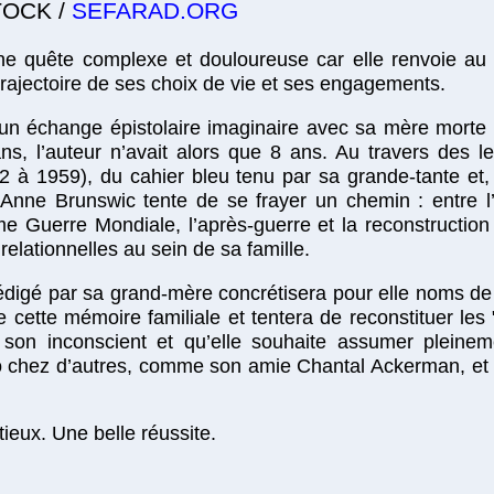
TOCK /
SEFARAD.ORG
une quête complexe et douloureuse car elle renvoie au
rajectoire de ses choix de vie et ses engagements.
r un échange épistolaire imaginaire avec sa mère morte
s, l’auteur n’avait alors que 8 ans. Au travers des l
 à 1959), du cahier bleu tenu par sa grande-tante et,
nne Brunswic tente de se frayer un chemin : entre l’h
 Guerre Mondiale, l’après-guerre et la reconstruction 
relationnelles au sein de sa famille.
digé par sa grand-mère concrétisera pour elle noms de 
e cette mémoire familiale et tentera de reconstituer les 
é son inconscient et qu’elle souhaite assumer plein
o chez d’autres, comme son amie Chantal Ackerman, et p
ieux. Une belle réussite.