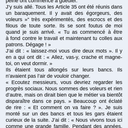
peine ont commencé à gueuler.
J’y suis allé. Tous les Article 35 ont été réunis dans
un baraquement. Il y avait des égorgeurs, des
voleurs »“ très expérimentés, des escrocs et des
filous de toute sorte. Ils se sont foutus de moi
quand je suis arrivé. « Tu as commencé à être
à fond contre le travail et maintenant tu colles aux
patrons. Dégage ! »
J’ai dit : « laissez-moi vous dire deux mots ». Il y
en a qui ont dit : « Allez, vas-y, crache et magne-
toi, on veut dormir. »
Ils étaient tous allongés sur leurs bancs. Ils
n’avaient pas l’air de vouloir changer.
« Ecoutez messieurs, vous devriez regarder les
progrès sociaux. Nous sommes des voleurs et rien
d’autre, mais on dirait bien que le métier va bientôt
disparaître dans ce pays. » Beaucoup ont éclaté
de rire : « Et comment on va faire ? ». Je suis
monté sur un des bancs et tous les gars étaient
curieux de la suite. J’ai dit : « Nous vivons tous ici
comme une grande famille. Pendant des années,