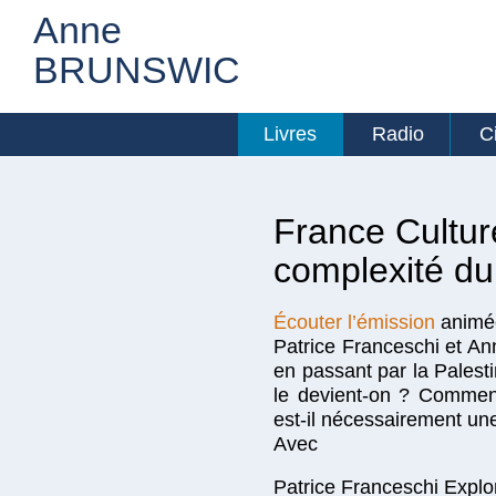
Anne
BRUNSWIC
Livres
Radio
C
France Culture
complexité d
Écouter l’émission
animée
Patrice Franceschi et A
en passant par la Palesti
le devient-on ? Comment
est-il nécessairement un
Avec
Patrice Franceschi Explor