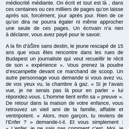
médiocrité médiante. On écrit et tout est là , dans
ces centaines ou ces milliers de pages qu’on laisse
après soi, forcément, jour après jour. Rien de ce
qu’on dira ne pourra égaler ni même approcher
une seule de ces pages. Un écrivain n’a rien
à déclarer, vous avez payé pour le savoir.
A la fin d’àŠtre sans destin, le jeune rescapé de 15
ans que vous êtes rencontre dans les rues de
Budapest un journaliste qui veut recueillir le récit
de son « expérience ». Vous prenez la poudre
d’escampette devant ce marchand de scoop. Un
autre personnage vous demande si vous avez vu,
de vos yeux vu, la chambre à gaz. « Si je l’avais
vue, je ne serais pas là pour en parler » lui
répondez-vous. L’homme tient enfin sa « preuve ».
De retour dans la maison de votre enfance, vous
retrouvez un vieil ami de la famille, affable et
ventripotent. « Alors, mon garçon, tu reviens de
l’Enfer ? » demande-t-il. Et vous simplement :
« L’enfer, je ne sais pas comment c’est. Moi, je