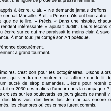
 était une figure de proue de la presse féminine.
 appris à écrire. Clair. « Ne demande jamais d’efforts
e serinait Marcelle. Bref. « Pense qu’ils ont bien autre
e que de te lire. » Précis. « Dans une histoire, chaq
rendent intéressante » ajoutait Judith. Leurs leçons o
lu écrire sur ce qui me paraissait le moins clair, à savo
ce. À mon tour, j’ai corrigé son Art poétique.
 s’énonce obscurément,
viennent à grand tourment.
mémoires, c’est bon pour les octogénaires. Disons alo
ns, qui viendra me contredire si j’affirme que le lit d
um sucré de sirop d’amandes. J’écris pour retenir c
a-t-il en 2030 des matins d’amour dans la campagne ? 
s croisés sur les boulevards les jours glacés de manif ? 
 des films vus, des livres lus. Je n’ai pas encore o
imés, les chambres où ces crimes furent commis.