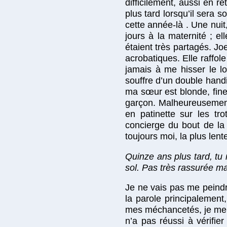
difficilement, aussi en
plus tard lorsqu’il sera s
cette année-là . Une nui
jours à la maternité ; e
étaient très partagés. Jo
acrobatiques. Elle raffol
jamais à me hisser le l
souffre d’un double handi
ma sœur est blonde, fine
garçon. Malheureusement,
en patinette sur les tr
concierge du bout de la 
toujours moi, la plus lente
Quinze ans plus tard, t
sol. Pas très rassurée ma
Je ne vais pas me peindr
la parole principalement
mes méchancetés, je me s
n’a pas réussi à vérifie