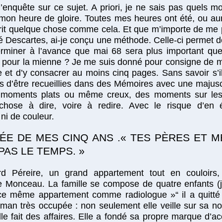
’enquête sur ce sujet. A priori, je ne sais pas quels mo
mon heure de gloire. Toutes mes heures ont été, ou au
crit quelque chose comme cela. Et que m’importe de me p
é Descartes, ai-je conçu une méthode. Celle-ci permet d
rminer à l’avance que mai 68 sera plus important qu
s pour la mienne ? Je me suis donné pour consigne de m’
et d’y consacrer au moins cinq pages. Sans savoir s’i
es d’être recueillies dans des Mémoires avec une majus
es moments plats ou même creux, des moments sur lesqu
 chose à dire, voire à redire. Avec le risque d’en é
 ni de couleur.
NÉE DE MES CINQ ANS .« TES PÈRES ET
PAS LE TEMPS. »
d Péreire, un grand appartement tout en couloirs,
 Monceau. La famille se compose de quatre enfants (je
 ce même appartement comme radiologue »“ il a quitt
aman très occupée : non seulement elle veille sur sa no
le fait des affaires. Elle a fondé sa propre marque d’ac