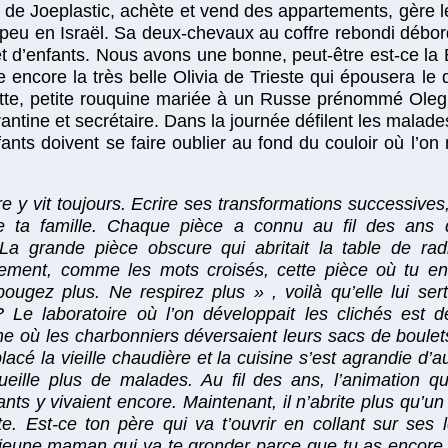
 de Joeplastic, achète et vend des appartements, gère le
peu en Israël. Sa deux-chevaux au coffre rebondi débord
 d’enfants. Nous avons une bonne, peut-être est-ce la 
-ce encore la très belle Olivia de Trieste qui épousera l
ette, petite rouquine mariée à un Russe prénommé Oleg,
rantine et secrétaire. Dans la journée défilent les mala
ants doivent se faire oublier au fond du couloir où l’on
e y vit toujours. Ecrire ses transformations successiv
e de ta famille. Chaque pièce a connu au fil des ans d
La grande pièce obscure qui abritait la table de radi
alement, comme les mots croisés, cette pièce où tu en
ougez plus. Ne respirez plus » , voilà qu’elle lui se
? Le laboratoire où l’on développait les clichés est d
ine où les charbonniers déversaient leurs sacs de boule
cé la vieille chaudière et la cuisine s’est agrandie d’a
eille plus de malades. Au fil des ans, l’animation qui
nts y vivaient encore. Maintenant, il n’abrite plus qu’un 
ette. Est-ce ton père qui va t’ouvrir en collant sur ses
a jeune maman qui va te gronder parce que tu as encore c