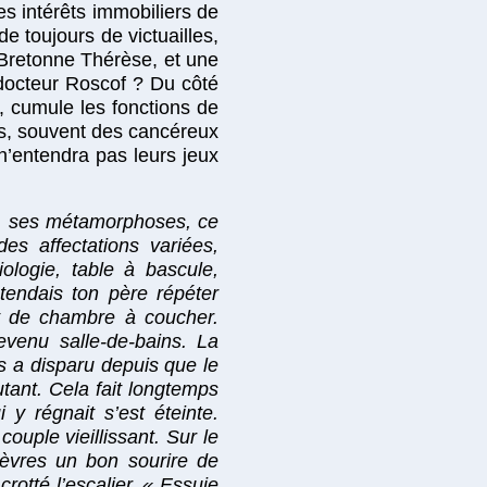
s intérêts immobiliers de
e toujours de victuailles,
Bretonne Thérèse, et une
e docteur Roscof ? Du côté
 cumule les fonctions de
des, souvent des cancéreux
 n’entendra pas leurs jeux
es, ses métamorphoses, ce
es affectations variées,
ologie, table à bascule,
tendais ton père répéter
rt de chambre à coucher.
evenu salle-de-bains. La
ts a disparu depuis que le
utant. Cela fait longtemps
 y régnait s’est éteinte.
couple vieillissant. Sur le
 lèvres un bon sourire de
rotté l’escalier. « Essuie