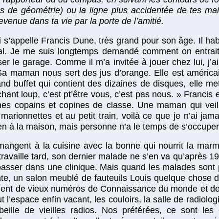
es de géométrie) ou la ligne plus accidentée de tes ma
revenue dans ta vie par la porte de l’amitié.
i s’appelle Francis Dune, très grand pour son âge. Il hab
tal. Je me suis longtemps demandé comment on entrai
erser le garage. Comme il m’a invitée à jouer chez lui, j’a
Sa maman nous sert des jus d’orange. Elle est américa
nd buffet qui contient des dizaines de disques, elle me
hant loup, c’est pt’être vous, c’est pas nous. » Franci
 mes copains et copines de classe. Une maman qui veill
marionnettes et au petit train, voilà ce que je n’ai ja
n à la maison, mais personne n’a le temps de s’occuper
angent à la cuisine avec la bonne qui nourrit la marma
ravaille tard, son dernier malade ne s’en va qu’après 1
t passer dans une clinique. Mais quand les malades sont p
ente, un salon meublé de fauteuils Louis quelque chose d
înent de vieux numéros de Connaissance du monde et de 
 l’espace enfin vacant, les couloirs, la salle de radiolog
beille de vieilles radios. Nos préférées, ce sont les