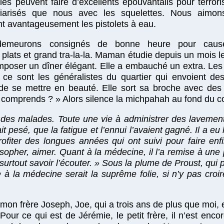
les peuvent faire d’excellents épouvantails pour terrori
liarisés que nous avec les squelettes. Nous aimon
t avantageusement les pistolets à eau.
 demeurons consignés de bonne heure pour cau
s plats et grand tra-la-la. Maman étudie depuis un mois 
oser un dîner élégant. Elle a embauché un extra. Les «
r, ce sont les généralistes du quartier qui envoient 
e se mettre en beauté. Elle sort sa broche avec des br
 tu comprends ? » Alors silence la michpahah au fond du co
 des malades. Toute une vie à administrer des lavemen
ait pesé, que la fatigue et l’ennui l’avaient gagné. Il a 
ofiter des longues années qui ont suivi pour faire enfin
osopher, aimer. Quant à la médecine, il l’a remise à une
 surtout savoir l’écouter. » Sous la plume de Proust, qui
e à la médecine serait la suprême folie, si n’y pas croi
 mon frère Joseph, Joe, qui a trois ans de plus que moi,
Pour ce qui est de Jérémie, le petit frère, il n’est enc