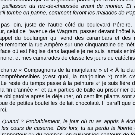
e paillasson du rez-de-chaussée avant de monter. Et 
S’il tombe en panne, comment feront les malades de Pa
 pas loin, juste de l’autre côté du boulevard Péreire, m
ur, celui de l’avenue de Wagram, passer devant l’hôtel 
 l’appel du boulanger qui vend des carambars et des 
 et remonter la rue Ampère sur une cinquantaine de mè
n face où est l’église dans laquelle je ne suis jamais entré
oire, et mes camarades de classe les jours de catéchi
n chante « Compagnons de la marjolaine » et « À la clair
ompréhensibles (c’est quoi, la marjolaine ?) mais c
Le reste du temps passe à la peinture »“ je suis fière d
la fin d’année »“ et aux parties de balle au prisonnier d
e obligatoire après le déjeuner, où cent lits pliants son
ibue de petites bouteilles de lait chocolaté. Il paraît qu
ci.
Quand ? Probablement, le jour où tu as appris à écrire
s cours de caserne. Dès lors, tu as perdu la liberté d
du rapporteur ou du compas, en suivant les contours de f