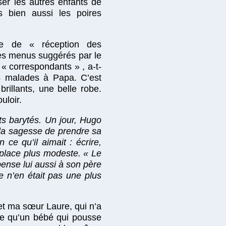
ser les autres enfants de
s bien aussi les poires
se de « réception des
les menus suggérés par le
 correspondants » , a-t-
des malades à Papa. C’est
illants, une belle robe.
uloir.
ts barytés. Un jour, Hugo
eu la sagesse de prendre sa
 ce qu’il aimait : écrire,
 place plus modeste. « Le
 pense lui aussi à son père
re n’en était pas une plus
 et ma sœur Laure, qui n’a
ore qu’un bébé qui pousse