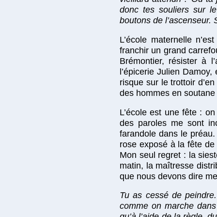
donc tes souliers sur l
boutons de l’ascenseur. 
L’école maternelle n’est
franchir un grand carrefo
Brémontier, résister à
l’épicerie Julien Damoy,
risque sur le trottoir d’e
des hommes en soutane n
L’école est une fête : o
des paroles me sont inc
farandole dans le préau. 
rose exposé à la fête de 
Mon seul regret : la siest
matin, la maîtresse distr
que nous devons dire mer
Tu as cessé de peindre. 
comme on marche dans le
qu’à l’aide de la règle, 