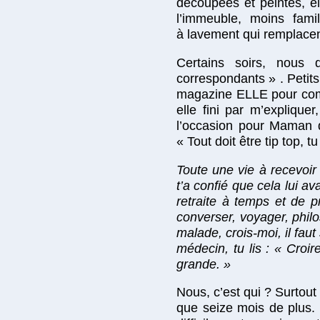
découpées et peintes, el
l’immeuble, moins fami
à lavement qui remplacen
Certains soirs, nous
correspondants » . Petit
magazine ELLE pour comp
elle fini par m’explique
l’occasion pour Maman d
« Tout doit être tip top,
Toute une vie à recevoir
t’a confié que cela lui av
retraite à temps et de pr
converser, voyager, phil
malade, crois-moi, il faut
médecin, tu lis : « Croir
grande. »
Nous, c’est qui ? Surtout
que seize mois de plus. 