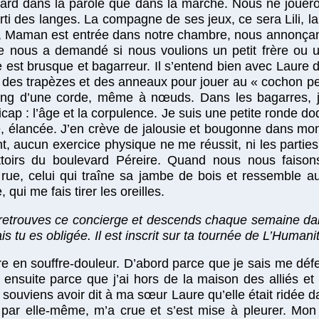
 retard dans la parole que dans la marche. Nous ne jou
orti des langes. La compagne de ses jeux, ce sera Lili, l
t, Maman est entrée dans notre chambre, nous annonçant
lle nous a demandé si nous voulions un petit frère ou 
e est brusque et bagarreur. Il s’entend bien avec Laure 
e des trapèzes et des anneaux pour jouer au « cochon pen
ong d’une corde, même à nœuds. Dans les bagarres, j
cap : l’âge et la corpulence. Je suis une petite ronde do
, élancée. J’en crève de jalousie et bougonne dans mon
 aucun exercice physique ne me réussit, ni les parties 
ottoirs du boulevard Péreire. Quand nous nous faisons
rue, celui qui traîne sa jambe de bois et ressemble au
, qui me fais tirer les oreilles.
u retrouves ce concierge et descends chaque semaine da
is tu es obligée. Il est inscrit sur ta tournée de L’Huma
e en souffre-douleur. D’abord parce que je sais me déf
, ensuite parce que j’ai hors de la maison des alliés 
ouviens avoir dit à ma sœur Laure qu’elle était ridée da
r par elle-même, m’a crue et s’est mise à pleurer. Mon