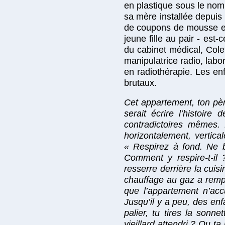
en plastique sous le nom
sa mère installée depuis 
de coupons de mousse et
jeune fille au pair - est
du cabinet médical, Col
manipulatrice radio, labo
en radiothérapie. Les enf
brutaux.
Cet appartement, ton pèr
serait écrire l’histoir
contradictoires mêmes. 
horizontalement, vertic
« Respirez à fond. Ne b
Comment y respire-t-il 
resserre derrière la cuis
chauffage au gaz a rempla
que l’appartement n’accu
Jusqu’il y a peu, des enfa
palier, tu tires la sonn
vieillard attendri ? Ou t