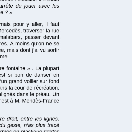
arrête de jouer avec les
pa ? »
ais pour y aller, il faut
Mercedès, traverser la rue
malabars, passer devant
tres. À moins qu’on ne se
e, mais dont j’ai vu sortir
sme.
e fontaine » . La plupart
’est si bon de danser en
’un grand voilier sur fond
ans la cour de récréation.
t alignés dans le préau. Un
e c’est à M. Mendès-France
 droit, entre les lignes,
u geste, n’as plus tracé
ormes en plastique rigides