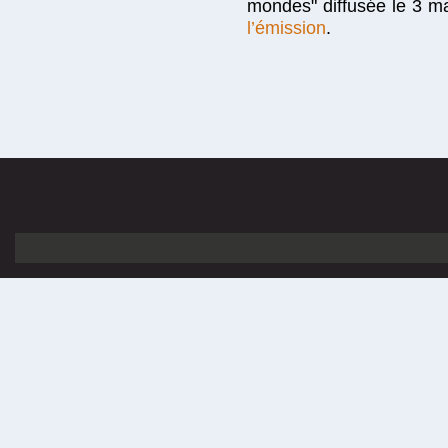
mondes" diffusée le 3 m
l’émission
.