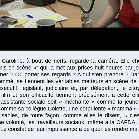
 Caroline, à bout de nerfs, regarde la caméra. Elle ch
is en scène »“ qui la met aux prises huit heures par jo
ner ? Où porter ses regards ? A qui s’en prendre ? Dan
mmé, se tiennent les véritables metteurs en scène de 
écutif, législatif, judiciaire et, par délégation, le ci
ilm et son efficacité tiennent précisément à cette ell
’assistante sociale soit « méchante » comme la jeune,
» comme sa collègue Colette, une corpulente « mamma » do
isables, de toute façon, comme elles le disent, « c’es
ne volonté, les travailleurs sociaux, même à la CAFDA
. Le constat de leur impuissance a de quoi les rendre ma