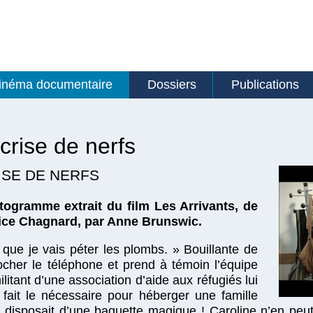
inéma documentaire
Dossiers
Publications
crise de nerfs
ISE DE NERFS
ogramme extrait du film Les Arrivants, de
rice Chagnard, par Anne Brunswic.
s que je vais péter les plombs. » Bouillante de
rocher le téléphone et prend à témoin l’équipe
litant d’une association d’aide aux réfugiés lui
 fait le nécessaire pour héberger une famille
disposait d’une baguette magique ! Caroline n’en peut 