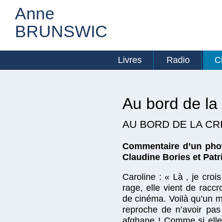
Anne
BRUNSWIC
Livres
Radio
C
Au bord de la 
AU BORD DE LA CR
Commentaire d’un phot
Claudine Bories et Pat
Caroline : « Là , je croi
rage, elle vient de racc
de cinéma. Voilà qu’un mi
reproche de n’avoir pas
afghane ! Comme si elle 