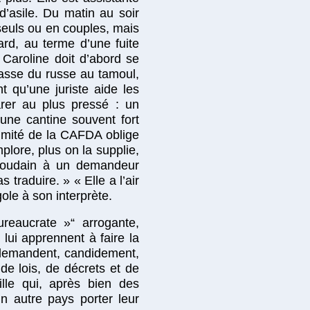
’asile. Du matin au soir
seuls ou en couples, mais
ard, au terme d’une fuite
 Caroline doit d’abord se
passe du russe au tamoul,
t qu’une juriste aide les
parer au plus pressé : un
une cantine souvent fort
limité de la CAFDA oblige
lore, plus on la supplie,
e soudain à un demandeur
 traduire. » « Elle a l’air
ole à son interprète.
ureaucrate »“ arrogante,
lui apprennent à faire la
 demandent, candidement,
e lois, de décrets et de
ille qui, après bien des
un autre pays porter leur