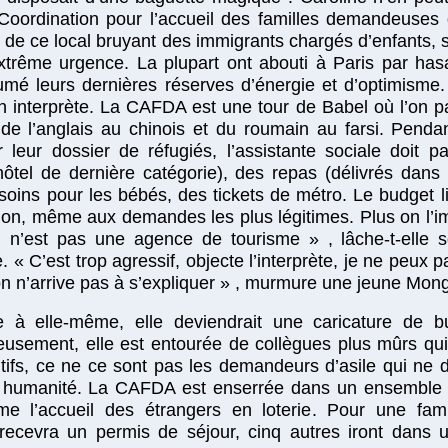
Coordination pour l’accueil des familles demandeuses d
x de ce local bruyant des immigrants chargés d’enfants, 
extrême urgence. La plupart ont abouti à Paris par has
mé leurs dernières réserves d’énergie et d’optimisme.
un interprète. La CAFDA est une tour de Babel où l’on 
 de l’anglais au chinois et du roumain au farsi. Pendan
 leur dossier de réfugiés, l’assistante sociale doit 
tel de dernière catégorie), des repas (délivrés dans 
s soins pour les bébés, des tickets de métro. Le budget 
non, même aux demandes les plus légitimes. Plus on l’imp
On n’est pas une agence de tourisme » , lâche-t-ell
 C’est trop agressif, objecte l’interprète, je ne peux pas
on n’arrive pas à s’expliquer » , murmure une jeune Mong
ée à elle-même, elle deviendrait une caricature de b
usement, elle est entourée de collègues plus mûrs qui 
utifs, ce ne ce sont pas les demandeurs d’asile qui ne
ec humanité. La CAFDA est enserrée dans un ensemble d
me l’accueil des étrangers en loterie. Pour une fam
, recevra un permis de séjour, cinq autres iront dans 