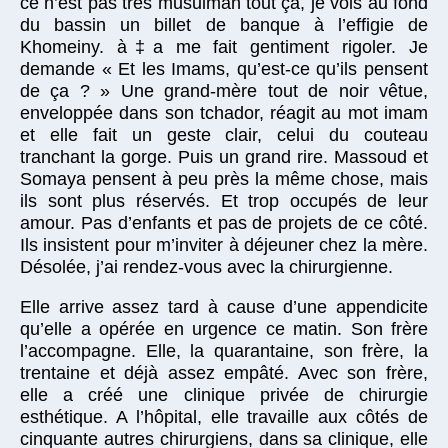
ce n’est pas très musulman tout ça, je vois au fond
du bassin un billet de banque à l’effigie de
Khomeiny. à‡a me fait gentiment rigoler. Je
demande « Et les Imams, qu’est-ce qu’ils pensent
de ça ? » Une grand-mère tout de noir vêtue,
enveloppée dans son tchador, réagit au mot imam
et elle fait un geste clair, celui du couteau
tranchant la gorge. Puis un grand rire. Massoud et
Somaya pensent à peu près la même chose, mais
ils sont plus réservés. Et trop occupés de leur
amour. Pas d’enfants et pas de projets de ce côté.
Ils insistent pour m’inviter à déjeuner chez la mère.
Désolée, j’ai rendez-vous avec la chirurgienne.
Elle arrive assez tard à cause d’une appendicite
qu’elle a opérée en urgence ce matin. Son frère
l’accompagne. Elle, la quarantaine, son frère, la
trentaine et déjà assez empâté. Avec son frère,
elle a créé une clinique privée de chirurgie
esthétique. A l’hôpital, elle travaille aux côtés de
cinquante autres chirurgiens, dans sa clinique, elle