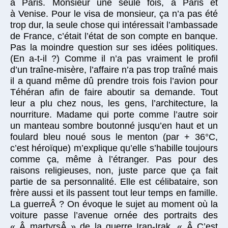
à Paris. Monsieur une seule fois, à Paris et
à Venise. Pour le visa de monsieur, ça n’a pas été
trop dur, la seule chose qui intéressait l’ambassade
de France, c’était l’état de son compte en banque.
Pas la moindre question sur ses idées politiques.
(En a-t-il ?) Comme il n’a pas vraiment le profil
d’un traîne-misère, l’affaire n’a pas trop traîné mais
il a quand même dû prendre trois fois l’avion pour
Téhéran afin de faire aboutir sa demande. Tout
leur a plu chez nous, les gens, l’architecture, la
nourriture. Madame qui porte comme l’autre soir
un manteau sombre boutonné jusqu’en haut et un
foulard bleu noué sous le menton (par + 36°C,
c’est héroïque) m’explique qu’elle s’habille toujours
comme ça, même à l’étranger. Pas pour des
raisons religieuses, non, juste parce que ça fait
partie de sa personnalité. Elle est célibataire, son
frère aussi et ils passent tout leur temps en famille.
La guerreÂ ? On évoque le sujet au moment où la
voiture passe l’avenue ornée des portraits des
« Â martyrsÂ » de la guerre Iran-Irak. « Â C’est